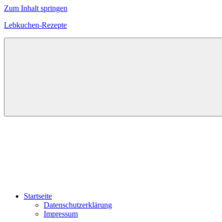
Zum Inhalt springen
Lebkuchen-Rezepte
Rezepte
für
Lebkuchen,
Stollen
und
Plätzchen
Startseite
Datenschutzerklärung
Impressum