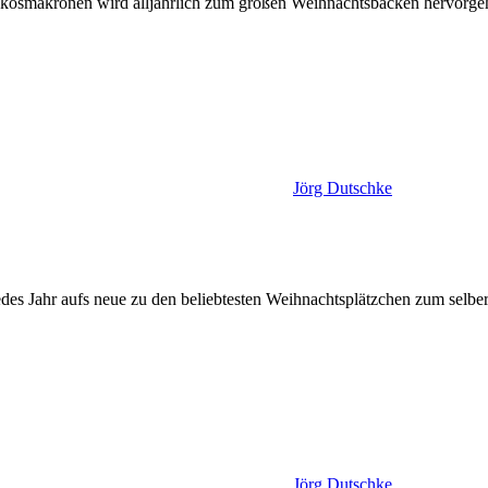
Kokosmakronen wird alljährlich zum großen Weihnachtsbacken hervor
Jörg Dutschke
 jedes Jahr aufs neue zu den beliebtesten Weihnachtsplätzchen zum selb
Jörg Dutschke