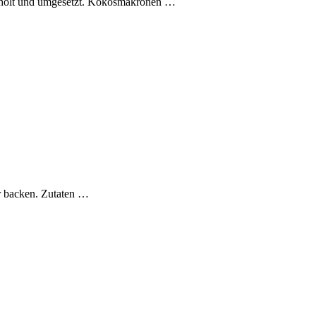
geholt und umgesetzt. Kokosmakronen
…
er backen. Zutaten
…