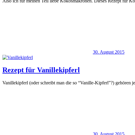
Also ich für meinen Teil liebe Kokosmakronen. Dieses Rezept für 
30. August 2015
Rezept für Vanillekipferl
Vanillekipferl (oder schreibt man die so “Vanille-Kipferl”?) gehören
30. August 2015